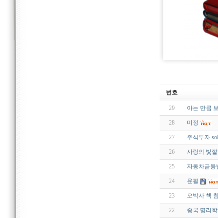
번호
29
아는 만큼 
28
미정
27
주식투자 solu
26
사랑의 빛깔
25
자동차금융
24
윤필
23
오박사 책 
22
중국 명리학